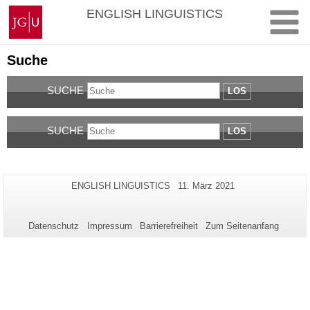
Zum
Johannes
ENGLISH LINGUISTICS
Inhalt
Gutenberg-
springen
Universität
Mainz
Suche
SUCHE
LOS
SUCHE
LOS
Zusätzliche
Seiten-
Letzte
ENGLISH LINGUISTICS
11. März 2021
Name:
Aktualisierung:
Informationen
zu
Datenschutz
Impressum
Barrierefreiheit
Zum Seitenanfang
dieser
Seite