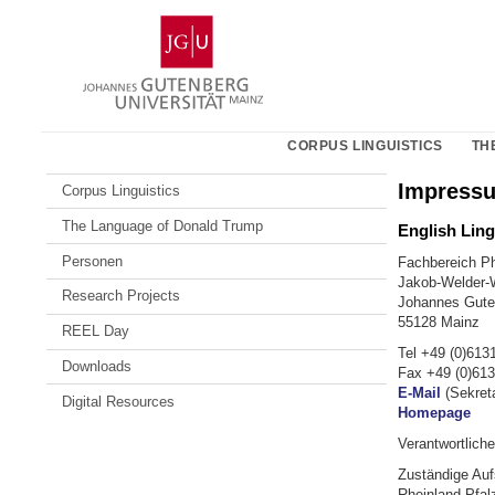
Zum
Johannes
Inhalt
Gutenberg-
springen
Universität
Mainz
CORPUS LINGUISTICS
TH
Impress
Corpus Linguistics
The Language of Donald Trump
English Ling
Personen
Fachbereich Ph
Jakob-Welder-
Research Projects
Johannes Guten
55128 Mainz
REEL Day
Tel +49 (0)613
Downloads
Fax +49 (0)61
E-Mail
(Sekreta
Digital Resources
Homepage
Verantwortliche
Zuständige Auf
Rheinland-Pfal