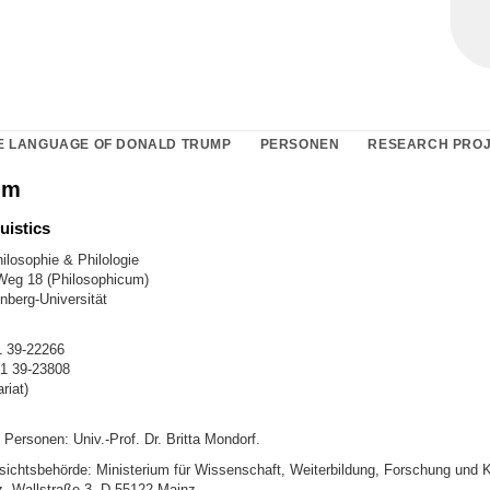
E LANGUAGE OF DONALD TRUMP
PERSONEN
RESEARCH PRO
um
uistics
ilosophie & Philologie
Weg 18 (Philosophicum)
berg-Universität
1 39-22266
31 39-23808
riat)
 Personen: Univ.-Prof. Dr. Britta Mondorf.
sichtsbehörde: Ministerium für Wissenschaft, Weiterbildung, Forschung und K
z, Wallstraße 3, D-55122 Mainz.