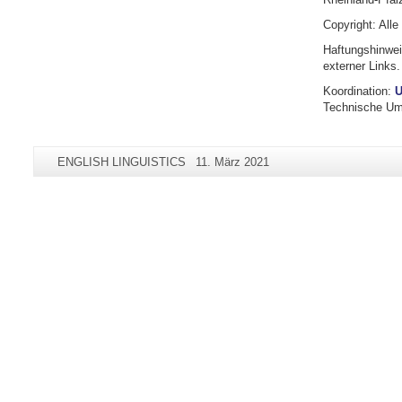
Copyright: Alle
Haftungshinweis
externer Links.
Koordination:
U
Technische U
Zusätzliche
Seiten-
Letzte
ENGLISH LINGUISTICS
11. März 2021
Informationen
Name:
Aktualisierung:
zu
dieser
Seite